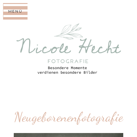
MENÜ
Neugeborenenfotografie